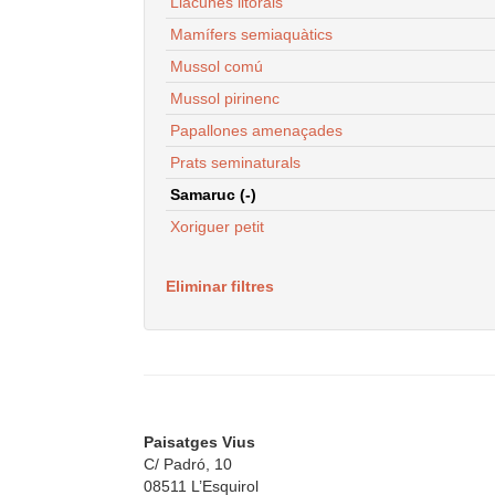
Llacunes litorals
Mamífers semiaquàtics
Mussol comú
Mussol pirinenc
Papallones amenaçades
Prats seminaturals
Samaruc (-)
Xoriguer petit
Eliminar filtres
Paisatges Vius
C/ Padró, 10
08511 L’Esquirol