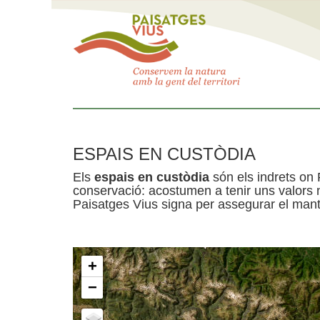
ESPAIS EN CUSTÒDIA
Els
espais en custòdia
són els indrets on 
conservació: acostumen a tenir uns valors n
Paisatges Vius signa per assegurar el mante
+
−