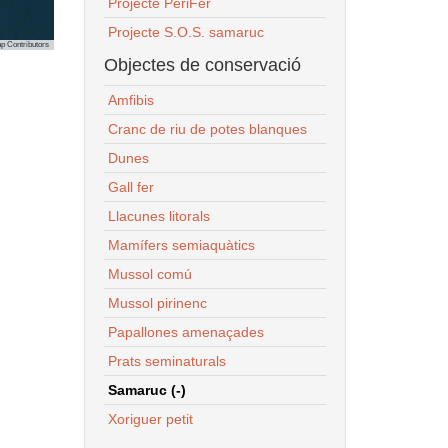
Projecte PeriFer
Projecte S.O.S. samaruc
p Contributors
Objectes de conservació
Amfibis
Cranc de riu de potes blanques
Dunes
Gall fer
Llacunes litorals
Mamífers semiaquàtics
Mussol comú
Mussol pirinenc
Papallones amenaçades
Prats seminaturals
Samaruc (-)
Xoriguer petit