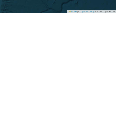
Leaflet
|
©
OpenStreetMap
, © Esri © OpenStreetMa