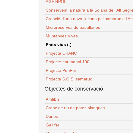
AGRI4POL
Conservem la natura a la Solana de l'Alt Segr
Creació d'una nova llacuna pel samaruc a l'Am
Microreserves de papallones
Muntanyes Vives
Prats vius (-)
Projecte CRANC
Projecte naumanni 100
Projecte PeriFer
Projecte S.O.S. samaruc
Objectes de conservació
Amfibis
Cranc de riu de potes blanques
Dunes
Gall fer