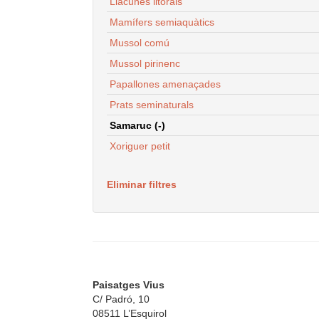
Llacunes litorals
Mamífers semiaquàtics
Mussol comú
Mussol pirinenc
Papallones amenaçades
Prats seminaturals
Samaruc (-)
Xoriguer petit
Eliminar filtres
Paisatges Vius
C/ Padró, 10
08511 L’Esquirol