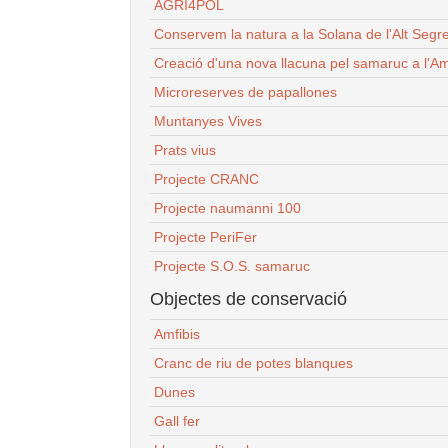
AGRI4POL
Conservem la natura a la Solana de l'Alt Segr
Creació d'una nova llacuna pel samaruc a l'Am
Microreserves de papallones
Muntanyes Vives
Prats vius
Projecte CRANC
Projecte naumanni 100
Projecte PeriFer
Projecte S.O.S. samaruc
Objectes de conservació
Amfibis
Cranc de riu de potes blanques
Dunes
Gall fer