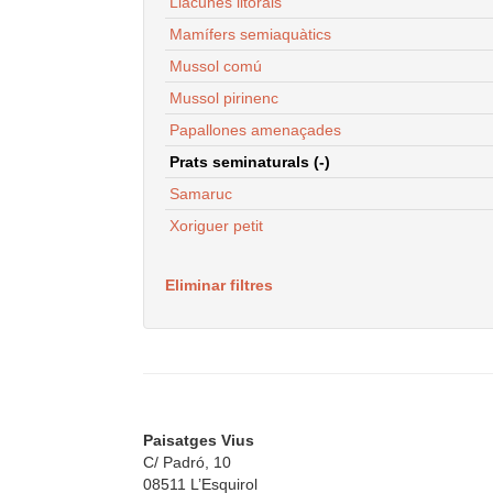
Llacunes litorals
Mamífers semiaquàtics
Mussol comú
Mussol pirinenc
Papallones amenaçades
Prats seminaturals (-)
Samaruc
Xoriguer petit
Eliminar filtres
Paisatges Vius
C/ Padró, 10
08511 L’Esquirol