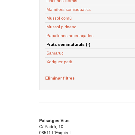
Llacunes litorals
Mamífers semiaquàtics
Mussol comú
Mussol pirinenc
Papallones amenaçades
Prats seminaturals (-)
Samaruc
Xoriguer petit
Eliminar filtres
Paisatges Vius
C/ Padró, 10
08511 L’Esquirol