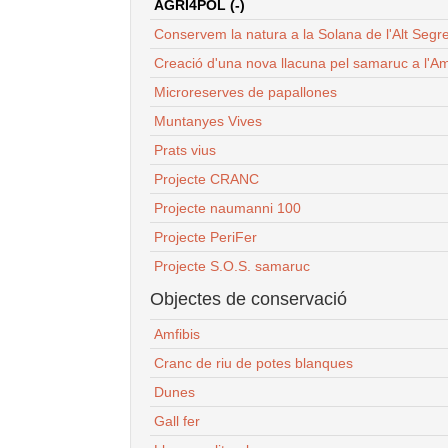
AGRI4POL (-)
Conservem la natura a la Solana de l'Alt Segr
Creació d'una nova llacuna pel samaruc a l'Am
Microreserves de papallones
Muntanyes Vives
Prats vius
Projecte CRANC
Projecte naumanni 100
Projecte PeriFer
Projecte S.O.S. samaruc
Objectes de conservació
Amfibis
Cranc de riu de potes blanques
Dunes
Gall fer