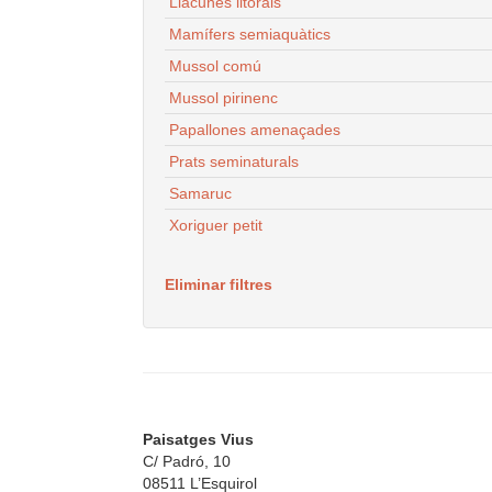
Llacunes litorals
Mamífers semiaquàtics
Mussol comú
Mussol pirinenc
Papallones amenaçades
Prats seminaturals
Samaruc
Xoriguer petit
Eliminar filtres
Paisatges Vius
C/ Padró, 10
08511 L’Esquirol