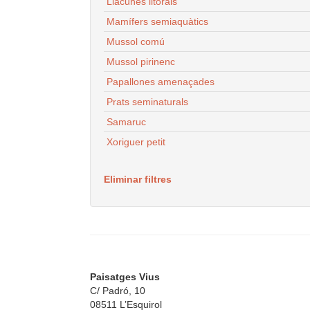
Llacunes litorals
Mamífers semiaquàtics
Mussol comú
Mussol pirinenc
Papallones amenaçades
Prats seminaturals
Samaruc
Xoriguer petit
Eliminar filtres
Paisatges Vius
C/ Padró, 10
08511 L’Esquirol