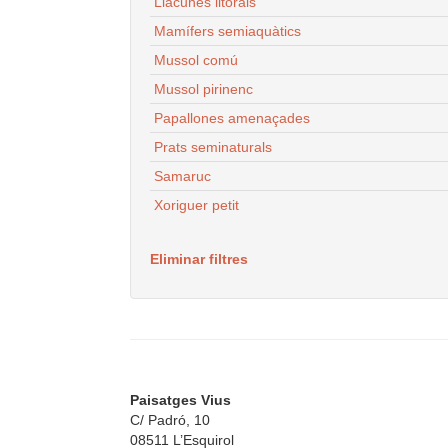
Llacunes litorals
Mamífers semiaquàtics
Mussol comú
Mussol pirinenc
Papallones amenaçades
Prats seminaturals
Samaruc
Xoriguer petit
Eliminar filtres
Paisatges Vius
C/ Padró, 10
08511 L’Esquirol