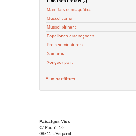
Llacunes litorals (-)
Mamífers semiaquàtics
Mussol comú
Mussol pirinenc
Papallones amenaçades
Prats seminaturals
Samaruc
Xoriguer petit
Eliminar filtres
Paisatges Vius
C/ Padró, 10
08511 L’Esquirol