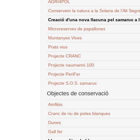
AGRI4POL
Conservem la natura a la Solana de l'Alt Segr
Creació d'una nova llacuna pel samaruc a l'
Microreserves de papallones
Muntanyes Vives
Prats vius
Projecte CRANC
Projecte naumanni 100
Projecte PeriFer
Projecte S.O.S. samaruc
Objectes de conservació
Amfibis
Cranc de riu de potes blanques
Dunes
Gall fer