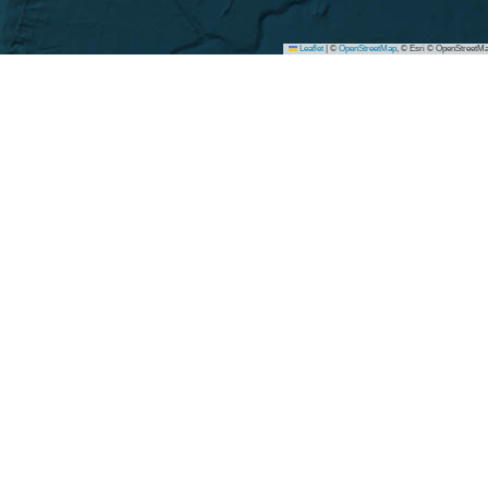
Leaflet
|
©
OpenStreetMap
, © Esri © OpenStreetMa