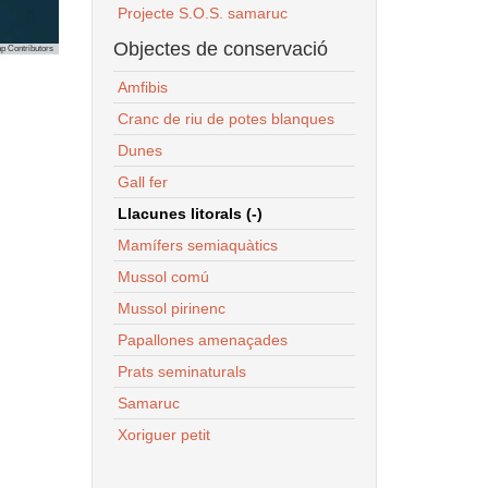
Projecte S.O.S. samaruc
Objectes de conservació
p Contributors
Amfibis
Cranc de riu de potes blanques
Dunes
Gall fer
Llacunes litorals (-)
Mamífers semiaquàtics
Mussol comú
Mussol pirinenc
Papallones amenaçades
Prats seminaturals
Samaruc
Xoriguer petit