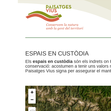
ESPAIS EN CUSTÒDIA
Els
espais en custòdia
són els indrets on 
conservació: acostumen a tenir uns valors n
Paisatges Vius signa per assegurar el mante
+
−