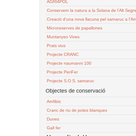
AGRI4POL
Conservem la natura a la Solana de l'Alt Segr
Creació d'una nova llacuna pel samaruc a l'Am
Microreserves de papallones
Muntanyes Vives
Prats vius
Projecte CRANC
Projecte naumanni 100
Projecte PeriFer
Projecte S.O.S. samaruc
Objectes de conservació
Amfibis
Cranc de riu de potes blanques
Dunes
Gall fer