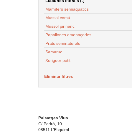
Llacunes litorals (-)
Mamífers semiaquàtics
Mussol comú
Mussol pirinenc
Papallones amenaçades
Prats seminaturals
Samaruc
Xoriguer petit
Eliminar filtres
Paisatges Vius
C/ Padró, 10
08511 L’Esquirol