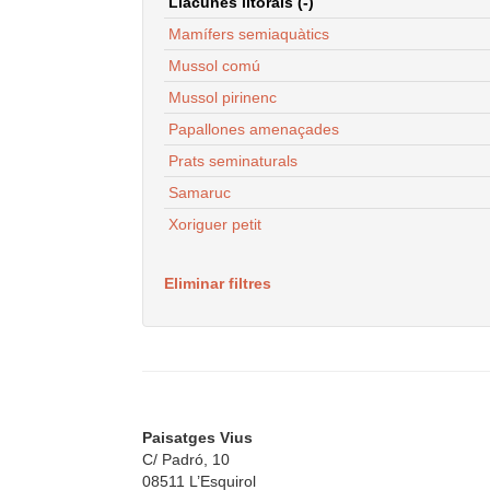
Llacunes litorals (-)
Mamífers semiaquàtics
Mussol comú
Mussol pirinenc
Papallones amenaçades
Prats seminaturals
Samaruc
Xoriguer petit
Eliminar filtres
Paisatges Vius
C/ Padró, 10
08511 L’Esquirol