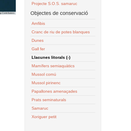
Projecte S.O.S. samaruc
Objectes de conservació
p Contributors
Amfibis
Cranc de riu de potes blanques
Dunes
Gall fer
Llacunes litorals (-)
Mamífers semiaquàtics
Mussol comú
Mussol pirinenc
Papallones amenaçades
Prats seminaturals
Samaruc
Xoriguer petit