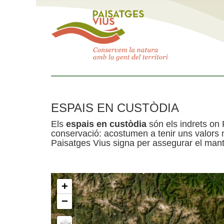
ESPAIS EN CUSTÒDIA
Els
espais en custòdia
són els indrets on 
conservació: acostumen a tenir uns valors n
Paisatges Vius signa per assegurar el mante
+
−