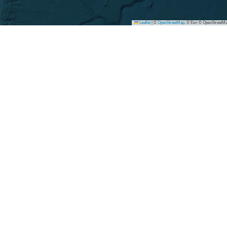
Leaflet
|
©
OpenStreetMap
, © Esri © OpenStreetMa