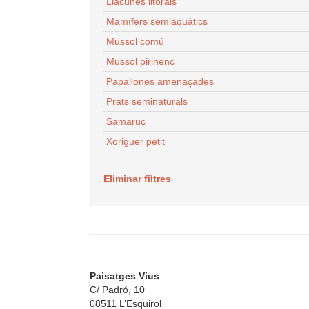
Llacunes litorals
Mamífers semiaquàtics
Mussol comú
Mussol pirinenc
Papallones amenaçades
Prats seminaturals
Samaruc
Xoriguer petit
Eliminar filtres
Paisatges Vius
C/ Padró, 10
08511 L’Esquirol