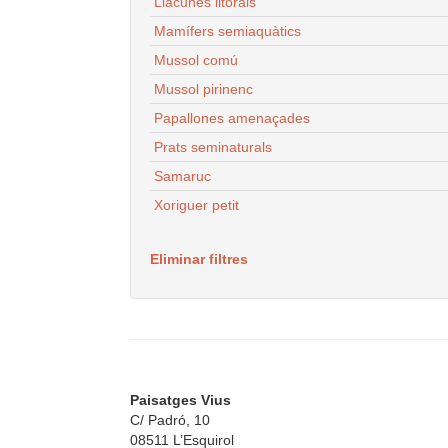
Llacunes litorals
Mamífers semiaquàtics
Mussol comú
Mussol pirinenc
Papallones amenaçades
Prats seminaturals
Samaruc
Xoriguer petit
Eliminar filtres
Paisatges Vius
C/ Padró, 10
08511 L’Esquirol