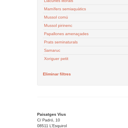
Llacunes litorals
Mamífers semiaquàtics
Mussol comú
Mussol pirinenc
Papallones amenaçades
Prats seminaturals
Samaruc
Xoriguer petit
Eliminar filtres
Paisatges Vius
C/ Padró, 10
08511 L’Esquirol