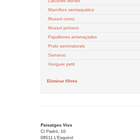
Llacunes litorals
Mamífers semiaquàtics
Mussol comú
Mussol pirinenc
Papallones amenaçades
Prats seminaturals
Samaruc
Xoriguer petit
Eliminar filtres
Paisatges Vius
C/ Padró, 10
08511 L’Esquirol