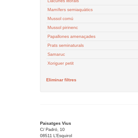
Llacunes litorals
Mamífers semiaquàtics
Mussol comú
Mussol pirinenc
Papallones amenaçades
Prats seminaturals
Samaruc
Xoriguer petit
Eliminar filtres
Paisatges Vius
C/ Padró, 10
08511 L’Esquirol