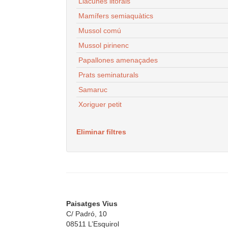
Llacunes litorals
Mamífers semiaquàtics
Mussol comú
Mussol pirinenc
Papallones amenaçades
Prats seminaturals
Samaruc
Xoriguer petit
Eliminar filtres
Paisatges Vius
C/ Padró, 10
08511 L’Esquirol