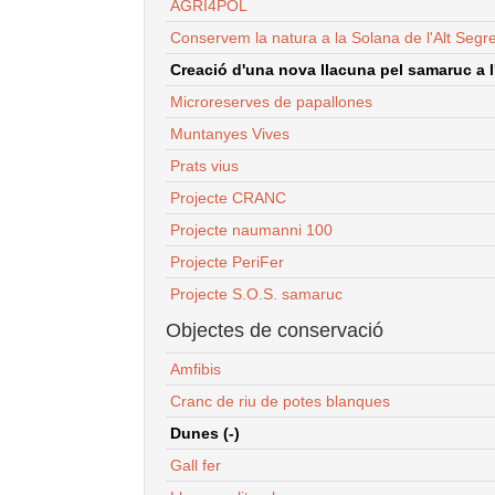
AGRI4POL
Conservem la natura a la Solana de l'Alt Segr
Creació d'una nova llacuna pel samaruc a l'
Microreserves de papallones
Muntanyes Vives
Prats vius
Projecte CRANC
Projecte naumanni 100
Projecte PeriFer
Projecte S.O.S. samaruc
Objectes de conservació
Amfibis
Cranc de riu de potes blanques
Dunes (-)
Gall fer