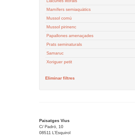
Llacunes litorals
Mamífers semiaquàtics
Mussol comú
Mussol pirinenc
Papallones amenaçades
Prats seminaturals
Samaruc
Xoriguer petit
Eliminar filtres
Paisatges Vius
C/ Padró, 10
08511 L’Esquirol