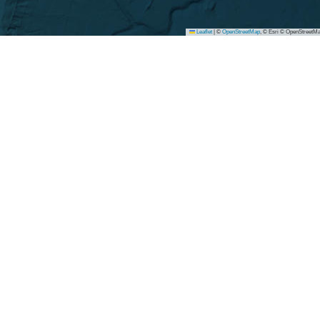
Leaflet
|
©
OpenStreetMap
, © Esri © OpenStreetMa