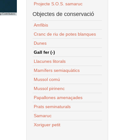
Projecte S.O.S. samaruc
Objectes de conservació
p Contributors
Amfibis
Cranc de riu de potes blanques
Dunes
Gall fer (-)
Llacunes litorals
Mamífers semiaquàtics
Mussol comú
Mussol pirinenc
Papallones amenaçades
Prats seminaturals
Samaruc
Xoriguer petit