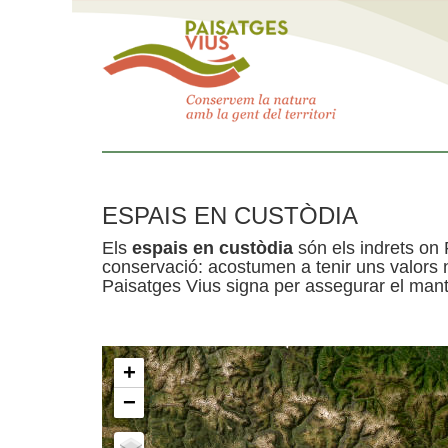
ESPAIS EN CUSTÒDIA
Els
espais en custòdia
són els indrets on 
conservació: acostumen a tenir uns valors n
Paisatges Vius signa per assegurar el mante
+
−