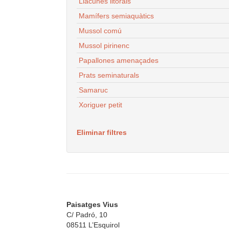
Llacunes litorals
Mamífers semiaquàtics
Mussol comú
Mussol pirinenc
Papallones amenaçades
Prats seminaturals
Samaruc
Xoriguer petit
Eliminar filtres
Paisatges Vius
C/ Padró, 10
08511 L’Esquirol