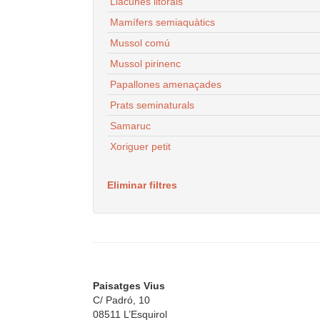
Llacunes litorals
Mamífers semiaquàtics
Mussol comú
Mussol pirinenc
Papallones amenaçades
Prats seminaturals
Samaruc
Xoriguer petit
Eliminar filtres
Paisatges Vius
C/ Padró, 10
08511 L’Esquirol