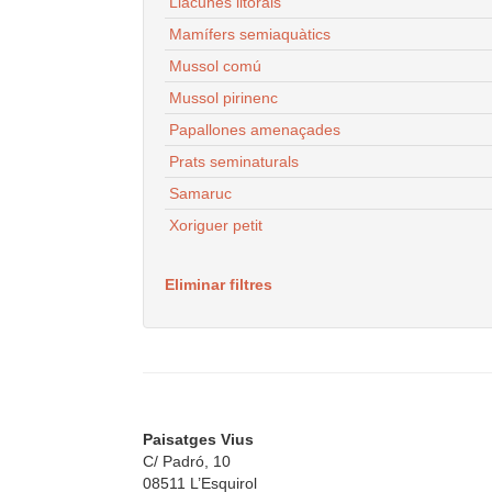
Llacunes litorals
Mamífers semiaquàtics
Mussol comú
Mussol pirinenc
Papallones amenaçades
Prats seminaturals
Samaruc
Xoriguer petit
Eliminar filtres
Paisatges Vius
C/ Padró, 10
08511 L’Esquirol