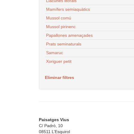
Llacunes litorals
Mamífers semiaquàtics
Mussol comú
Mussol pirinenc
Papallones amenaçades
Prats seminaturals
Samaruc
Xoriguer petit
Eliminar filtres
Paisatges Vius
C/ Padró, 10
08511 L’Esquirol