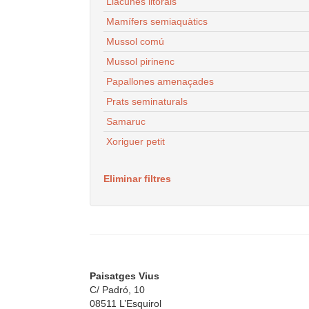
Llacunes litorals
Mamífers semiaquàtics
Mussol comú
Mussol pirinenc
Papallones amenaçades
Prats seminaturals
Samaruc
Xoriguer petit
Eliminar filtres
Paisatges Vius
C/ Padró, 10
08511 L’Esquirol