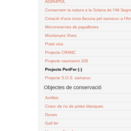
AGRI4POL
Conservem la natura a la Solana de l'Alt Segr
Creació d'una nova llacuna pel samaruc a l'Am
Microreserves de papallones
Muntanyes Vives
Prats vius
Projecte CRANC
Projecte naumanni 100
Projecte PeriFer (-)
Projecte S.O.S. samaruc
Objectes de conservació
Amfibis
Cranc de riu de potes blanques
Dunes
Gall fer