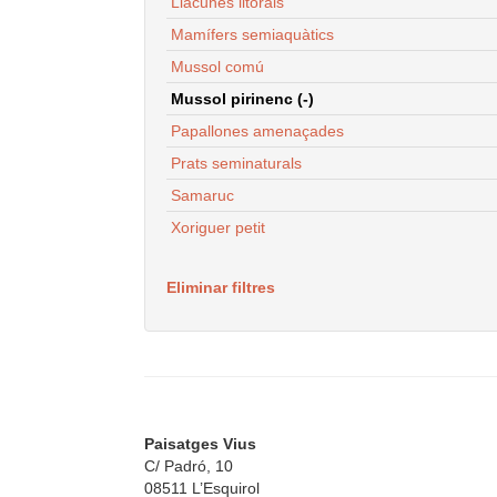
Llacunes litorals
Mamífers semiaquàtics
Mussol comú
Mussol pirinenc (-)
Papallones amenaçades
Prats seminaturals
Samaruc
Xoriguer petit
Eliminar filtres
Paisatges Vius
C/ Padró, 10
08511 L’Esquirol