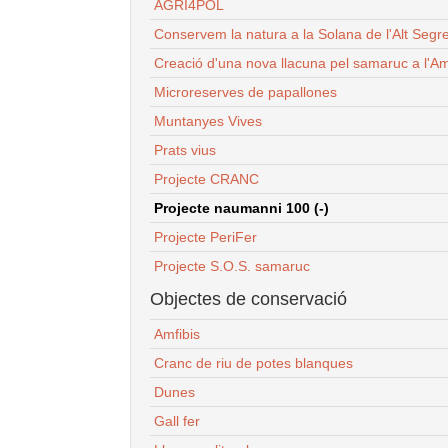
AGRI4POL
Conservem la natura a la Solana de l'Alt Segr
Creació d'una nova llacuna pel samaruc a l'Am
Microreserves de papallones
Muntanyes Vives
Prats vius
Projecte CRANC
Projecte naumanni 100 (-)
Projecte PeriFer
Projecte S.O.S. samaruc
Objectes de conservació
Amfibis
Cranc de riu de potes blanques
Dunes
Gall fer