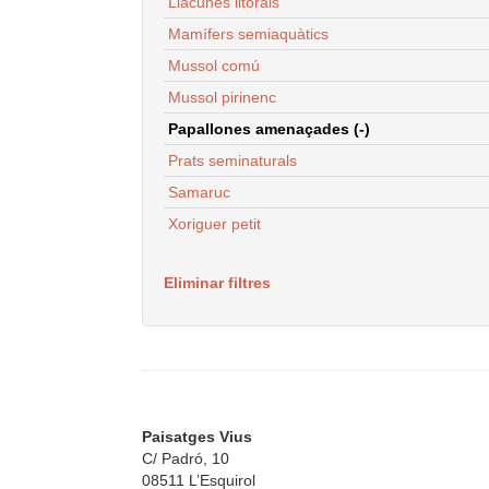
Llacunes litorals
Mamífers semiaquàtics
Mussol comú
Mussol pirinenc
Papallones amenaçades (-)
Prats seminaturals
Samaruc
Xoriguer petit
Eliminar filtres
Paisatges Vius
C/ Padró, 10
08511 L’Esquirol