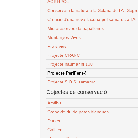
AGRI4POL
Conservem la natura a la Solana de l'Alt Segr
Creació d'una nova llacuna pel samaruc a l'Am
Microreserves de papallones
Muntanyes Vives
Prats vius
Projecte CRANC
Projecte naumanni 100
Projecte PeriFer (-)
Projecte S.O.S. samaruc
Objectes de conservació
Amfibis
Cranc de riu de potes blanques
Dunes
Gall fer