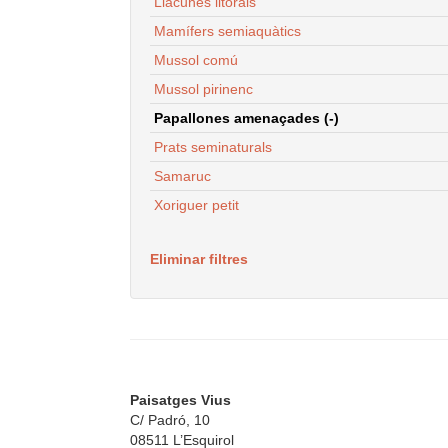
Llacunes litorals
Mamífers semiaquàtics
Mussol comú
Mussol pirinenc
Papallones amenaçades (-)
Prats seminaturals
Samaruc
Xoriguer petit
Eliminar filtres
Paisatges Vius
C/ Padró, 10
08511 L’Esquirol