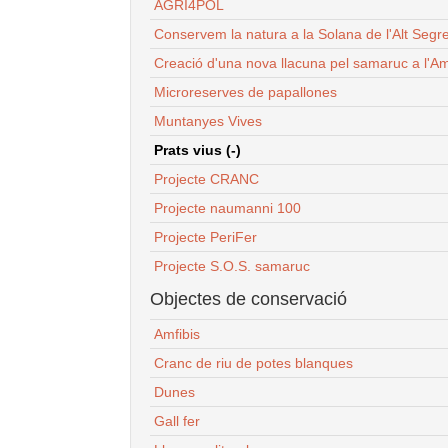
AGRI4POL
Conservem la natura a la Solana de l'Alt Segr
Creació d'una nova llacuna pel samaruc a l'Am
Microreserves de papallones
Muntanyes Vives
Prats vius (-)
Projecte CRANC
Projecte naumanni 100
Projecte PeriFer
Projecte S.O.S. samaruc
Objectes de conservació
Amfibis
Cranc de riu de potes blanques
Dunes
Gall fer