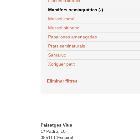
Llacunes litorals
Mamífers semiaquàtics (-)
Mussol comú
Mussol pirinenc
Papallones amenaçades
Prats seminaturals
Samaruc
Xoriguer petit
Eliminar filtres
Paisatges Vius
C/ Padró, 10
08511 L’Esquirol