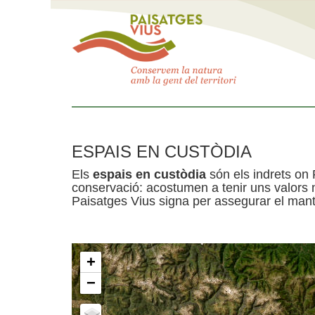
ESPAIS EN CUSTÒDIA
Els
espais en custòdia
són els indrets on 
conservació: acostumen a tenir uns valors n
Paisatges Vius signa per assegurar el mante
+
−