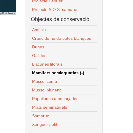
Projecte PeriFer
Projecte S.O.S. samaruc
p Contributors
Objectes de conservació
Amfibis
Cranc de riu de potes blanques
Dunes
Gall fer
Llacunes litorals
Mamífers semiaquàtics (-)
Mussol comú
Mussol pirinenc
Papallones amenaçades
Prats seminaturals
Samaruc
Xoriguer petit