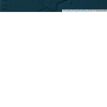
Leaflet
|
©
OpenStreetMap
, © Esri © OpenStreetMa