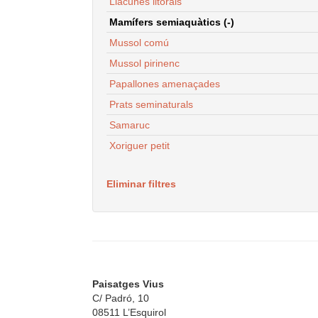
Llacunes litorals
Mamífers semiaquàtics (-)
Mussol comú
Mussol pirinenc
Papallones amenaçades
Prats seminaturals
Samaruc
Xoriguer petit
Eliminar filtres
Paisatges Vius
C/ Padró, 10
08511 L’Esquirol