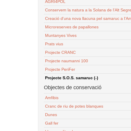
AGRI4POL
Conservem la natura a la Solana de l'Alt Segr
Creació d'una nova llacuna pel samaruc a l'Am
Microreserves de papallones
Muntanyes Vives
Prats vius
Projecte CRANC
Projecte naumanni 100
Projecte PeriFer
Projecte S.O.S. samaruc (-)
Objectes de conservació
Amfibis
Cranc de riu de potes blanques
Dunes
Gall fer