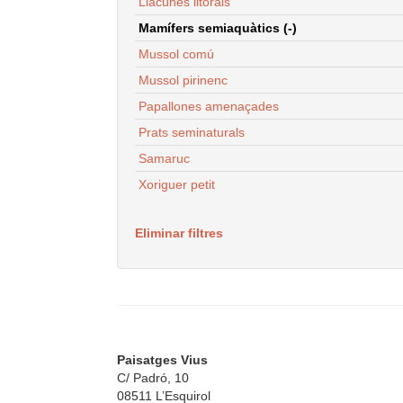
Llacunes litorals
Mamífers semiaquàtics (-)
Mussol comú
Mussol pirinenc
Papallones amenaçades
Prats seminaturals
Samaruc
Xoriguer petit
Eliminar filtres
Paisatges Vius
C/ Padró, 10
08511 L’Esquirol