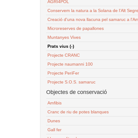
AGRI4POL
Conservem la natura a la Solana de l'Alt Segr
Creació d'una nova llacuna pel samaruc a l'Am
Microreserves de papallones
Muntanyes Vives
Prats vius (-)
Projecte CRANC
Projecte naumanni 100
Projecte PeriFer
Projecte S.O.S. samaruc
Objectes de conservació
Amfibis
Cranc de riu de potes blanques
Dunes
Gall fer