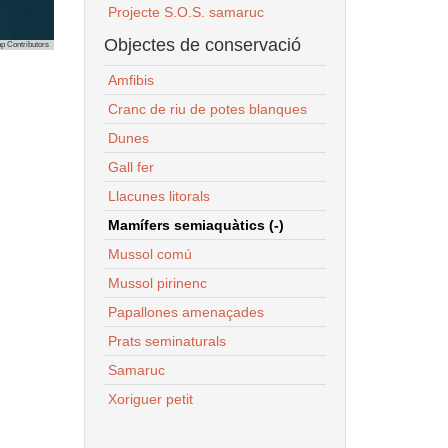
Projecte S.O.S. samaruc
Objectes de conservació
p Contributors
Amfibis
Cranc de riu de potes blanques
Dunes
Gall fer
Llacunes litorals
Mamífers semiaquàtics (-)
Mussol comú
Mussol pirinenc
Papallones amenaçades
Prats seminaturals
Samaruc
Xoriguer petit