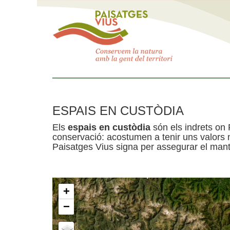
ESPAIS EN CUSTÒDIA
Els
espais en custòdia
són els indrets on 
conservació: acostumen a tenir uns valors n
Paisatges Vius signa per assegurar el mante
+
−