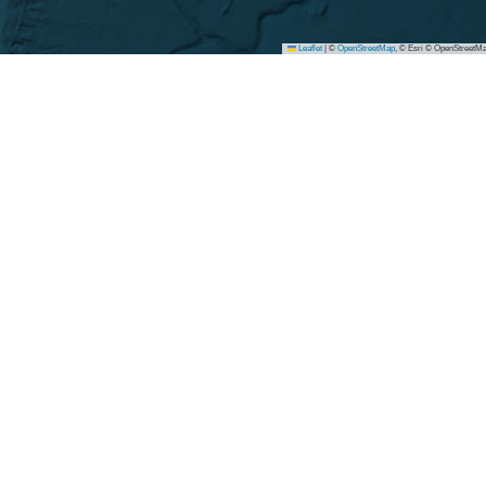
Leaflet
|
©
OpenStreetMap
, © Esri © OpenStreetMa