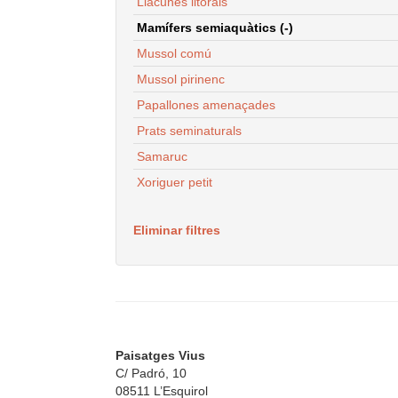
Llacunes litorals
Mamífers semiaquàtics (-)
Mussol comú
Mussol pirinenc
Papallones amenaçades
Prats seminaturals
Samaruc
Xoriguer petit
Eliminar filtres
Paisatges Vius
C/ Padró, 10
08511 L’Esquirol