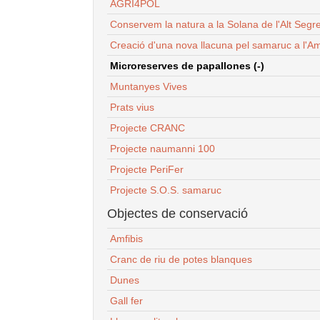
AGRI4POL
Conservem la natura a la Solana de l'Alt Segr
Creació d'una nova llacuna pel samaruc a l'Am
Microreserves de papallones (-)
Muntanyes Vives
Prats vius
Projecte CRANC
Projecte naumanni 100
Projecte PeriFer
Projecte S.O.S. samaruc
Objectes de conservació
Amfibis
Cranc de riu de potes blanques
Dunes
Gall fer