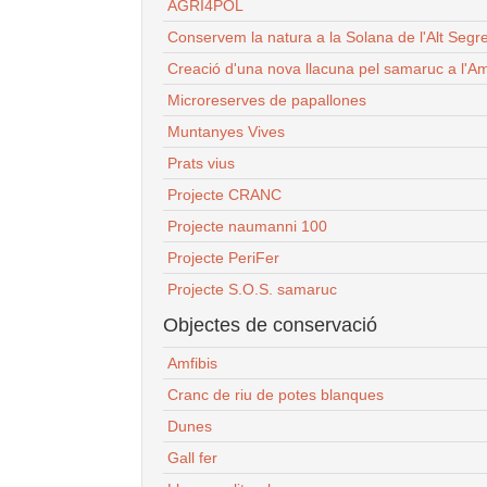
AGRI4POL
Conservem la natura a la Solana de l'Alt Segr
Creació d'una nova llacuna pel samaruc a l'Am
Microreserves de papallones
Muntanyes Vives
Prats vius
Projecte CRANC
Projecte naumanni 100
Projecte PeriFer
Projecte S.O.S. samaruc
Objectes de conservació
Amfibis
Cranc de riu de potes blanques
Dunes
Gall fer