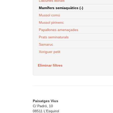
Llacunes litorals
Mamífers semiaquàtics (-)
Mussol comú
Mussol pirinenc
Papallones amenaçades
Prats seminaturals
Samaruc
Xoriguer petit
Eliminar filtres
Paisatges Vius
C/ Padró, 10
08511 L’Esquirol