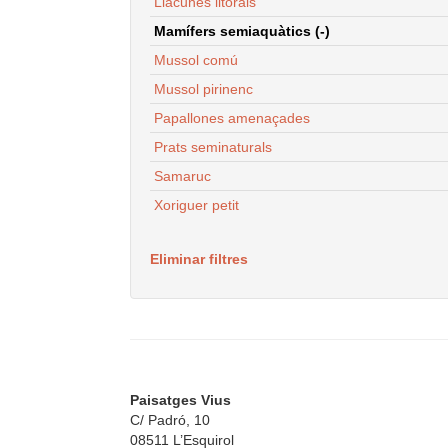
Llacunes litorals
Mamífers semiaquàtics (-)
Mussol comú
Mussol pirinenc
Papallones amenaçades
Prats seminaturals
Samaruc
Xoriguer petit
Eliminar filtres
Paisatges Vius
C/ Padró, 10
08511 L’Esquirol