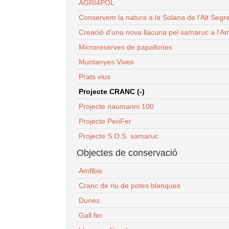
AGRI4POL
Conservem la natura a la Solana de l'Alt Segr
Creació d'una nova llacuna pel samaruc a l'Am
Microreserves de papallones
Muntanyes Vives
Prats vius
Projecte CRANC (-)
Projecte naumanni 100
Projecte PeriFer
Projecte S.O.S. samaruc
Objectes de conservació
Amfibis
Cranc de riu de potes blanques
Dunes
Gall fer