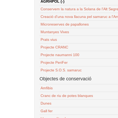
AGRI4POL (-)
Conservem la natura a la Solana de l'Alt Segr
Creació d'una nova llacuna pel samaruc a l'Am
Microreserves de papallones
Muntanyes Vives
Prats vius
Projecte CRANC
Projecte naumanni 100
Projecte PeriFer
Projecte S.O.S. samaruc
Objectes de conservació
Amfibis
Cranc de riu de potes blanques
Dunes
Gall fer