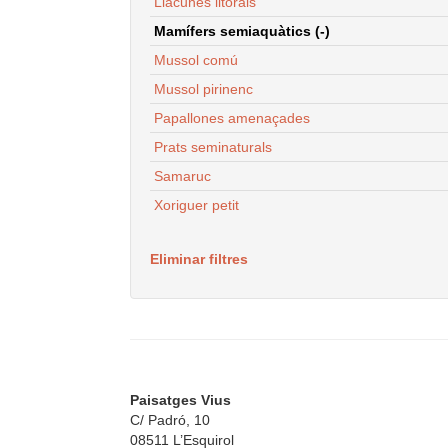
Llacunes litorals
Mamífers semiaquàtics (-)
Mussol comú
Mussol pirinenc
Papallones amenaçades
Prats seminaturals
Samaruc
Xoriguer petit
Eliminar filtres
Paisatges Vius
C/ Padró, 10
08511 L’Esquirol