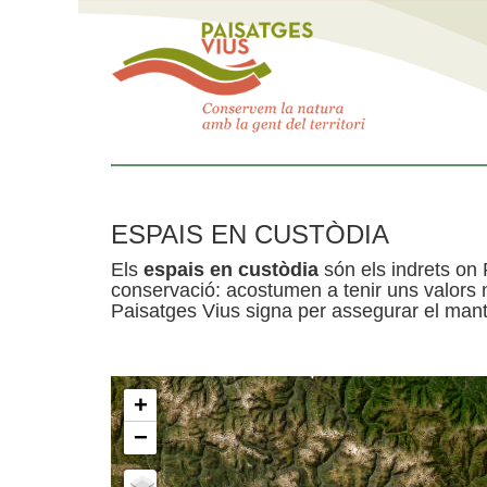
ESPAIS EN CUSTÒDIA
Els
espais en custòdia
són els indrets on 
conservació: acostumen a tenir uns valors n
Paisatges Vius signa per assegurar el mante
+
−