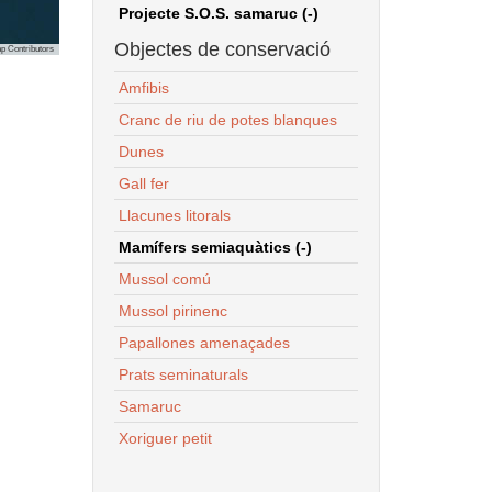
Projecte S.O.S. samaruc (-)
Objectes de conservació
p Contributors
Amfibis
Cranc de riu de potes blanques
Dunes
Gall fer
Llacunes litorals
Mamífers semiaquàtics (-)
Mussol comú
Mussol pirinenc
Papallones amenaçades
Prats seminaturals
Samaruc
Xoriguer petit