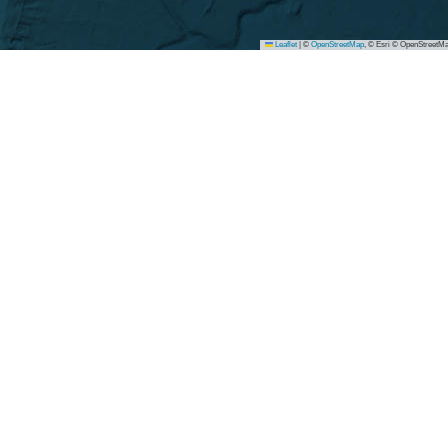
Leaflet
|
©
OpenStreetMap
, © Esri © OpenStreetMa