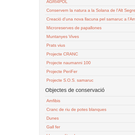
AGRI4POL
Conservem la natura a la Solana de l'Alt Segr
Creació d'una nova llacuna pel samaruc a l'Am
Microreserves de papallones
Muntanyes Vives
Prats vius
Projecte CRANC
Projecte naumanni 100
Projecte PeriFer
Projecte S.O.S. samaruc
Objectes de conservació
Amfibis
Cranc de riu de potes blanques
Dunes
Gall fer