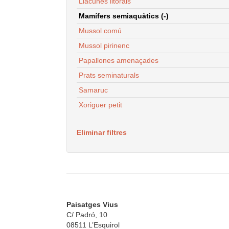
Llacunes litorals
Mamífers semiaquàtics (-)
Mussol comú
Mussol pirinenc
Papallones amenaçades
Prats seminaturals
Samaruc
Xoriguer petit
Eliminar filtres
Paisatges Vius
C/ Padró, 10
08511 L’Esquirol