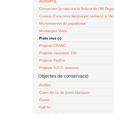
AGRI4POL
Conservem la natura a la Solana de l'Alt Segr
Creació d'una nova llacuna pel samaruc a l'Am
Microreserves de papallones
Muntanyes Vives
Prats vius (-)
Projecte CRANC
Projecte naumanni 100
Projecte PeriFer
Projecte S.O.S. samaruc
Objectes de conservació
Amfibis
Cranc de riu de potes blanques
Dunes
Gall fer