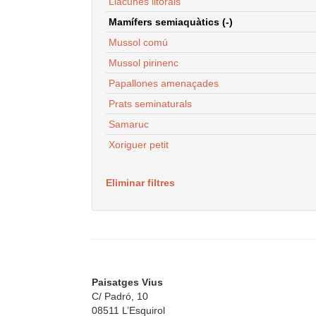
Llacunes litorals
Mamífers semiaquàtics (-)
Mussol comú
Mussol pirinenc
Papallones amenaçades
Prats seminaturals
Samaruc
Xoriguer petit
Eliminar filtres
Paisatges Vius
C/ Padró, 10
08511 L’Esquirol