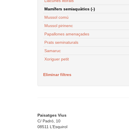
Llacunes litorals
Mamífers semiaquàtics (-)
Mussol comú
Mussol pirinenc
Papallones amenaçades
Prats seminaturals
Samaruc
Xoriguer petit
Eliminar filtres
Paisatges Vius
C/ Padró, 10
08511 L’Esquirol