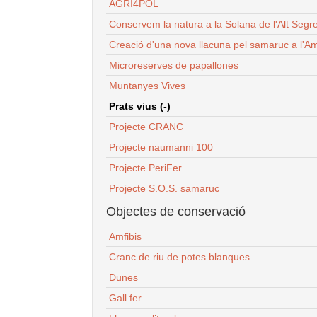
AGRI4POL
Conservem la natura a la Solana de l'Alt Segr
Creació d'una nova llacuna pel samaruc a l'Am
Microreserves de papallones
Muntanyes Vives
Prats vius (-)
Projecte CRANC
Projecte naumanni 100
Projecte PeriFer
Projecte S.O.S. samaruc
Objectes de conservació
Amfibis
Cranc de riu de potes blanques
Dunes
Gall fer