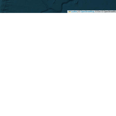
Leaflet
|
©
OpenStreetMap
, © Esri © OpenStreetMa