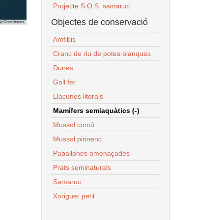
Projecte S.O.S. samaruc
Objectes de conservació
p Contributors
Amfibis
Cranc de riu de potes blanques
Dunes
Gall fer
Llacunes litorals
Mamífers semiaquàtics (-)
Mussol comú
Mussol pirinenc
Papallones amenaçades
Prats seminaturals
Samaruc
Xoriguer petit