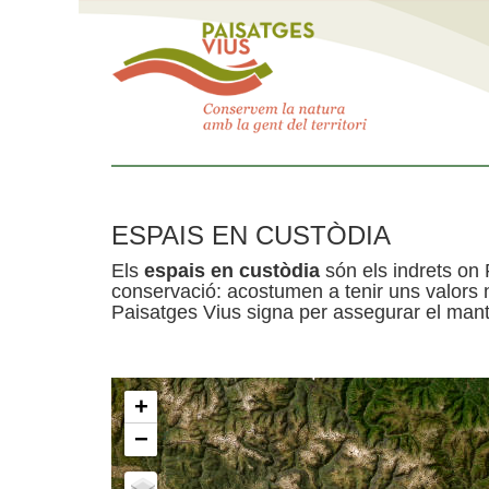
ESPAIS EN CUSTÒDIA
Els
espais en custòdia
són els indrets on 
conservació: acostumen a tenir uns valors n
Paisatges Vius signa per assegurar el mante
+
−