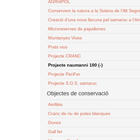
AGRI4POL
Conservem la natura a la Solana de l'Alt Segr
Creació d'una nova llacuna pel samaruc a l'Am
Microreserves de papallones
Muntanyes Vives
Prats vius
Projecte CRANC
Projecte naumanni 100 (-)
Projecte PeriFer
Projecte S.O.S. samaruc
Objectes de conservació
Amfibis
Cranc de riu de potes blanques
Dunes
Gall fer