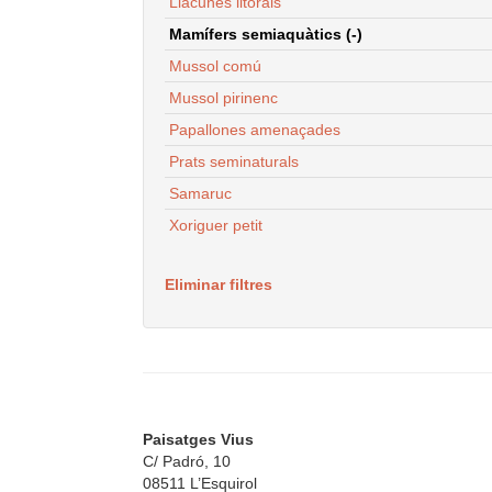
Llacunes litorals
Mamífers semiaquàtics (-)
Mussol comú
Mussol pirinenc
Papallones amenaçades
Prats seminaturals
Samaruc
Xoriguer petit
Eliminar filtres
Paisatges Vius
C/ Padró, 10
08511 L’Esquirol