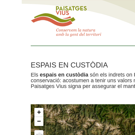
ESPAIS EN CUSTÒDIA
Els
espais en custòdia
són els indrets on 
conservació: acostumen a tenir uns valors n
Paisatges Vius signa per assegurar el mante
+
−