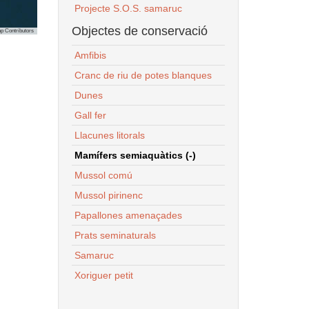
Projecte S.O.S. samaruc
Objectes de conservació
p Contributors
Amfibis
Cranc de riu de potes blanques
Dunes
Gall fer
Llacunes litorals
Mamífers semiaquàtics (-)
Mussol comú
Mussol pirinenc
Papallones amenaçades
Prats seminaturals
Samaruc
Xoriguer petit