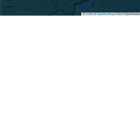
Leaflet
|
©
OpenStreetMap
, © Esri © OpenStreetMa