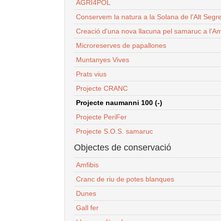
AGRI4POL
Conservem la natura a la Solana de l'Alt Segr
Creació d'una nova llacuna pel samaruc a l'Am
Microreserves de papallones
Muntanyes Vives
Prats vius
Projecte CRANC
Projecte naumanni 100 (-)
Projecte PeriFer
Projecte S.O.S. samaruc
Objectes de conservació
Amfibis
Cranc de riu de potes blanques
Dunes
Gall fer