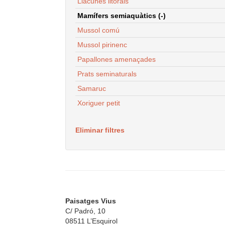
Llacunes litorals
Mamífers semiaquàtics (-)
Mussol comú
Mussol pirinenc
Papallones amenaçades
Prats seminaturals
Samaruc
Xoriguer petit
Eliminar filtres
Paisatges Vius
C/ Padró, 10
08511 L’Esquirol