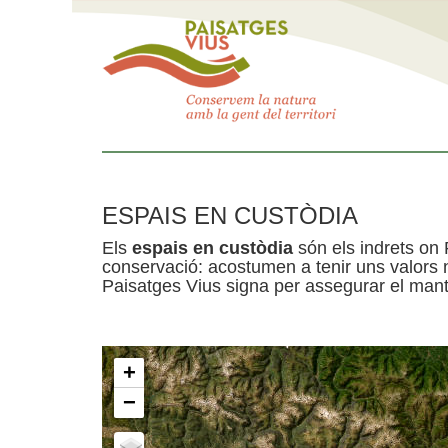
ESPAIS EN CUSTÒDIA
Els
espais en custòdia
són els indrets on 
conservació: acostumen a tenir uns valors n
Paisatges Vius signa per assegurar el mante
+
−