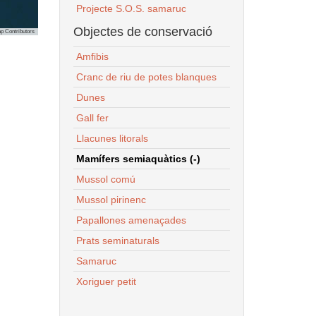
Projecte S.O.S. samaruc
Objectes de conservació
p Contributors
Amfibis
Cranc de riu de potes blanques
Dunes
Gall fer
Llacunes litorals
Mamífers semiaquàtics (-)
Mussol comú
Mussol pirinenc
Papallones amenaçades
Prats seminaturals
Samaruc
Xoriguer petit