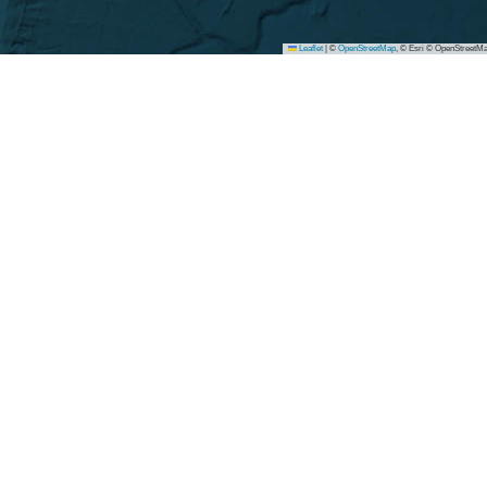
Leaflet
|
©
OpenStreetMap
, © Esri © OpenStreetMa