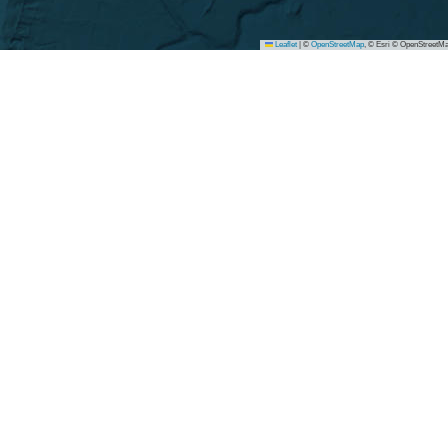
Leaflet
|
©
OpenStreetMap
, © Esri © OpenStreetMa