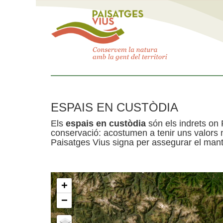
ESPAIS EN CUSTÒDIA
Els
espais en custòdia
són els indrets on 
conservació: acostumen a tenir uns valors n
Paisatges Vius signa per assegurar el mante
+
−