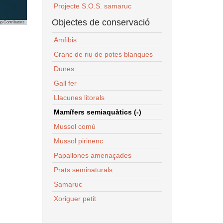
Projecte S.O.S. samaruc
Objectes de conservació
p Contributors
Amfibis
Cranc de riu de potes blanques
Dunes
Gall fer
Llacunes litorals
Mamífers semiaquàtics (-)
Mussol comú
Mussol pirinenc
Papallones amenaçades
Prats seminaturals
Samaruc
Xoriguer petit