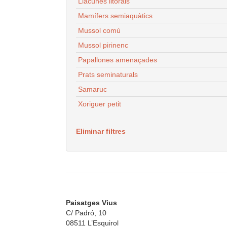
Llacunes litorals
Mamífers semiaquàtics
Mussol comú
Mussol pirinenc
Papallones amenaçades
Prats seminaturals
Samaruc
Xoriguer petit
Eliminar filtres
Paisatges Vius
C/ Padró, 10
08511 L’Esquirol