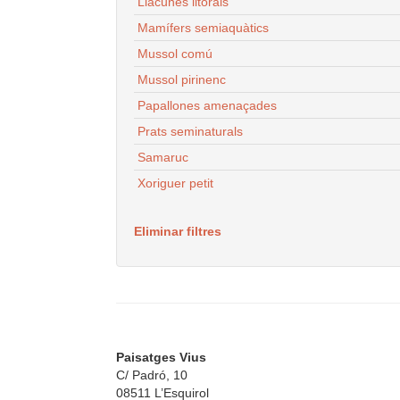
Llacunes litorals
Mamífers semiaquàtics
Mussol comú
Mussol pirinenc
Papallones amenaçades
Prats seminaturals
Samaruc
Xoriguer petit
Eliminar filtres
Paisatges Vius
C/ Padró, 10
08511 L’Esquirol