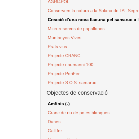
AGRI4POL
Conservem la natura a la Solana de l'Alt Segr
Creació d'una nova llacuna pel samaruc a l'
Microreserves de papallones
Muntanyes Vives
Prats vius
Projecte CRANC
Projecte naumanni 100
Projecte PeriFer
Projecte S.O.S. samaruc
Objectes de conservació
Amfibis (-)
Cranc de riu de potes blanques
Dunes
Gall fer